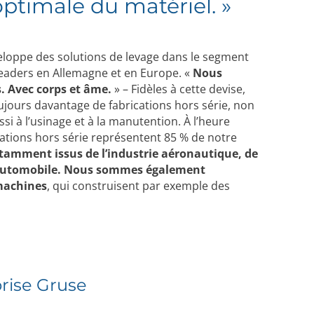
timale du matériel. »
eloppe des solutions de levage dans le segment
eaders en Allemagne et en Europe. «
Nous
 Avec corps et âme.
» – Fidèles à cette devise,
jours davantage de fabrications hors série, non
i à l’usinage et à la manutention. À l’heure
cations hors série représentent 85 % de notre
otamment issus de l’industrie aéronautique, de
 automobile.
Nous sommes également
 machines
, qui construisent par exemple des
prise Gruse