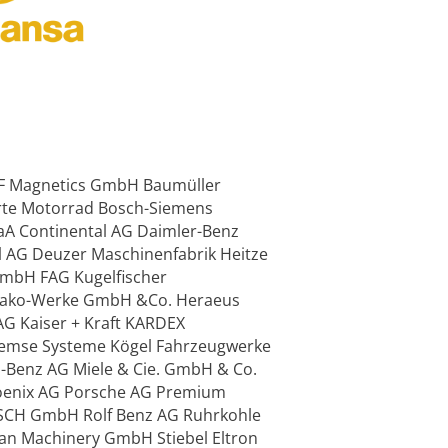
F Magnetics GmbH Baumüller
te Motorrad Bosch-Siemens
A Continental AG Daimler-Benz
AG Deuzer Maschinenfabrik Heitze
bH FAG Kugelfischer
Hako-Werke GmbH &Co. Heraeus
G Kaiser + Kraft KARDEX
emse Systeme Kögel Fahrzeugwerke
enz AG Miele & Cie. GmbH & Co.
hoenix AG Porsche AG Premium
SCH GmbH Rolf Benz AG Ruhrkohle
an Machinery GmbH Stiebel Eltron