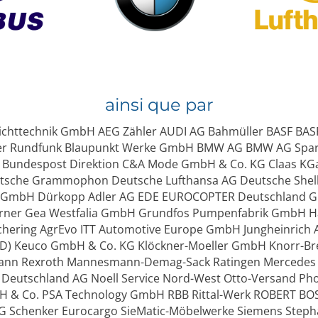
l
e
e
r
.
ainsi que par
chttechnik GmbH AEG Zähler AUDI AG Bahmüller BASF BAS
her Rundfunk Blaupunkt Werke GmbH BMW AG BMW AG Spar
Bundespost Direktion C&A Mode GmbH & Co. KG Claas KGa
tsche Grammophon Deutsche Lufthansa AG Deutsche Shell 
GmbH Dürkopp Adler AG EDE EUROCOPTER Deutschland Gm
erner Gea Westfalia GmbH Grundfos Pumpenfabrik GmbH 
hering AgrEvo ITT Automotive Europe GmbH Jungheinrich A
) Keuco GmbH & Co. KG Klöckner-Moeller GmbH Knorr-Br
n Rexroth Mannesmann-Demag-Sack Ratingen Mercedes -B
 Deutschland AG Noell Service Nord-West Otto-Versand P
& Co. PSA Technology GmbH RBB Rittal-Werk ROBERT BO
KG Schenker Eurocargo SieMatic-Möbelwerke Siemens Steph