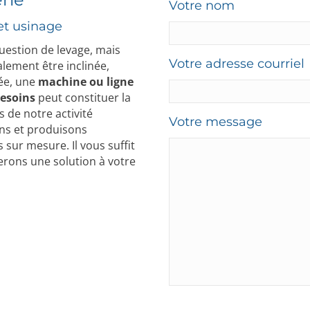
Votre nom
et usinage
uestion de levage, mais
Votre adresse courriel
galement être inclinée,
ée, une
machine ou ligne
besoins
peut constituer la
rs de notre activité
Votre message
ons et produisons
 sur mesure. Il vous suffit
erons une solution à votre
B