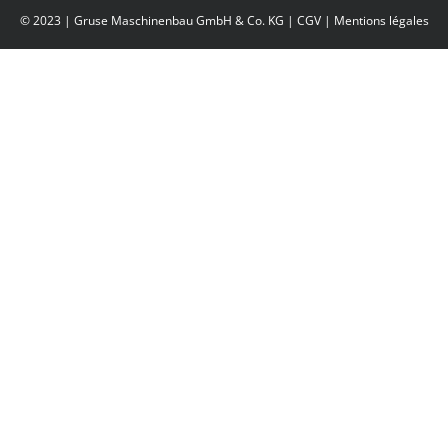
© 2023 | Gruse Maschinenbau GmbH & Co. KG |
CGV
|
Mentions légales