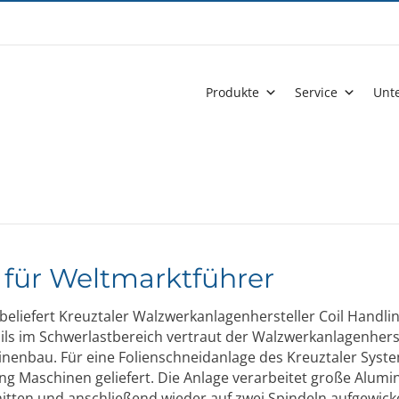
Produkte
Service
Unt
 für Weltmarktführer
beliefert Kreuztaler Walzwerkanlagenhersteller Coil Handl
ils im Schwerlastbereich vertraut der Walzwerkanlagenhers
nenbau. Für eine Folienschneidanlage des Kreuztaler Syst
ng Maschinen geliefert. Die Anlage verarbeitet große Alumin
itten und anschließend wieder auf zwei Spindeln aufgewick