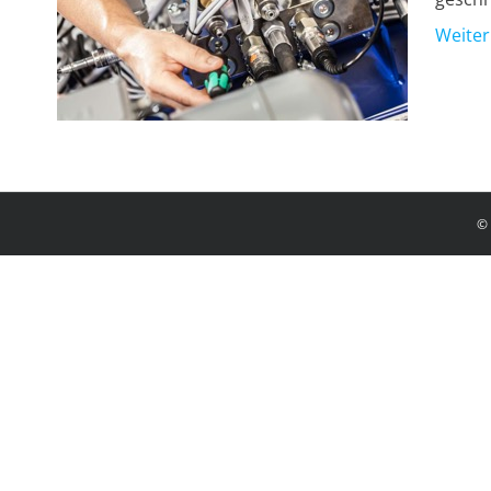
Weiter
© 