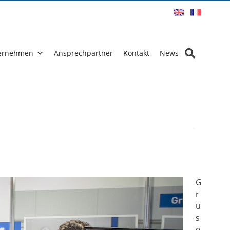
ernehmen
Ansprechpartner
Kontakt
News
G
r
u
s
e